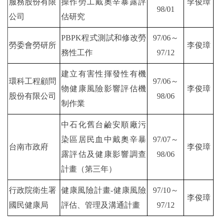
服務股份有限
操作勞工戴奧辛暴露評
李俊璋
98/01
公司
估研究
PBPK程式測試和修改勞
97/06～
勞委會勞研所
李俊璋
務性工作
97/12
建立有害性揮發性有機
環科工程顧問
97/06～
物健康風險影響評估機
李俊璋
股份有限公司
98/06
制作業
中石化舊台鹼安順廠污
染區居民血中戴奧辛暴
97/07～
台南市政府
李俊璋
露評估及健康影響調查
98/06
計畫（第三年）
行政院衛生署
健康風險計畫-健康風險
97/10～
李俊璋
國民健康局
評估、管理及溝通計畫
97/12