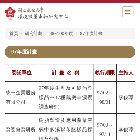
跳
到
主
要
內
首頁
研究計劃
88~100年度
97年度計畫
容
區
97年度計畫
委託單位
計
畫
名
稱
執行期限
主持人
97年度生乳及可疑污染
統一企業
股份
97/02～
樣品中17種戴奧辛濃度
李俊璋
有限公司
98/01
調查研究
樹脂製造及應用產業空
97/03～
勞委會勞研所
氣中多溴聯苯醚樣品採
李俊璋
97/11
樣及分析