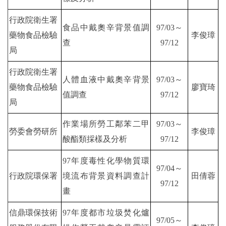
行政院衛生署
食品中戴奧辛背景值調
97/03～
藥物食品檢驗
李俊璋
查
97/12
局
行政院衛生署
人體血液中戴奧辛背景
97/03～
藥物食品檢驗
廖寶琦
值調查
97/12
局
作業場所勞工鄰苯二甲
97/03～
勞委會勞研所
李俊璋
酸酯類採樣及分析
97/12
97年度毒性化學物質環
97/04～
行政院環保署
境流布背景資料調查計
田倩蓉
97/12
畫
信鼎環保技術
97年度都市垃圾焚化爐
97/05～